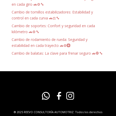
en cada giro 🚗⚙️🔧
Cambio de tornillos estabilizadores: Estabilidad y
control en cada curva 🚗⚖️🔧
Cambio de soportes: Confort y seguridad en cada
kilómetro 🚗⚙️🔧
Cambio de rodamiento de rueda: Seguridad y
estabilidad en cada trayecto 🚗⚙️🛞
Cambio de balatas: La clave para frenar seguro 🚗🛑🔧
® 2025 REEVO CONSULTORÍA AUTOMOTRIZ. Todos los derechos